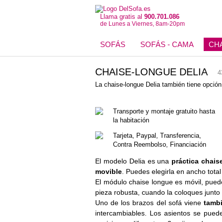
Llama gratis al
900.701.086
de Lunes a Viernes, 8am-20pm
SOFÁS
SOFÁS - CAMA
CH
CHAISE-LONGUE DELIA
4
La chaise-longue Delia también tiene opció
Transporte y montaje gratuito hasta
la habitación
Tarjeta, Paypal, Transferencia,
Contra Reembolso, Financiación
El modelo Delia es una
práctica chais
movible
. Puedes elegirla en ancho tota
El módulo chaise longue es móvil, puedes
pieza robusta, cuando la coloques junto
Uno de los brazos del sofá viene
tamb
intercambiables. Los asientos se pue