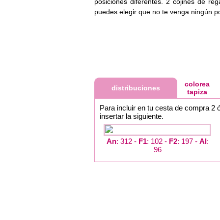
posiciones diferentes. 2 cojines de reg
puedes elegir que no te venga ningún po
colorea
distribuciones
tapiza
Para incluir en tu cesta de compra 2 
insertar la siguiente.
An
: 312 -
F1
: 102 -
F2
: 197 -
Al
:
96