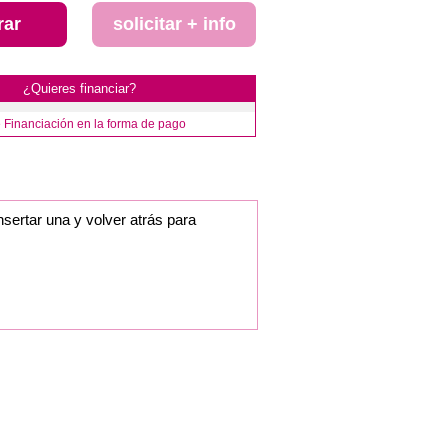
rar
solicitar + info
¿Quieres financiar?
e Financiación en la forma de pago
nsertar una y volver atrás para