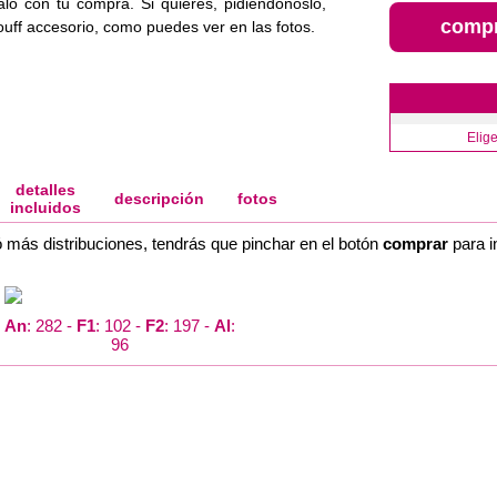
alo con tu compra. Si quieres, pidiéndonoslo,
comp
uff accesorio, como puedes ver en las fotos.
Elig
detalles
descripción
fotos
incluidos
ó más distribuciones, tendrás que pinchar en el botón
comprar
para i
An
: 282 -
F1
: 102 -
F2
: 197 -
Al
:
96