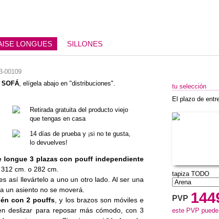
AISE LONGUES
SILLONES
3-00109
n
SOFÁ
, elígela abajo en "distribuciones".
tu selección
El plazo de entr
Retirada gratuita del producto viejo
que tengas en casa
14 días de prueba y ¡si no te gusta,
lo devuelves!
e longue 3 plazas con pouff independiente
l 312 cm. o 282 cm.
tapiza TODO
 así llevártelo a uno un otro lado. Al ser una
 a un asiento no se moverá.
144
PVP
ién con 2 pouffs
, y los brazos son móviles e
den deslizar para reposar más cómodo, con 3
este PVP puede v