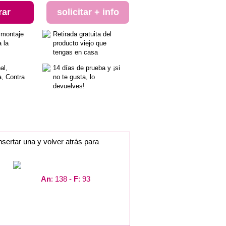
rar
solicitar + info
 montaje
Retirada gratuita del
a la
producto viejo que
tengas en casa
al,
14 días de prueba y ¡si
a, Contra
no te gusta, lo
devuelves!
nsertar una y volver atrás para
An
: 138 -
F
: 93