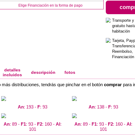
Elige Financiación en la forma de pago
comp
Transporte y
gratuito hast
habitación
Tarjeta, Payp
Transferenci
Reembolso,
Financiación
detalles
descripción
fotos
incluidos
ó más distribuciones, tendrás que pinchar en el botón
comprar
para i
An
: 193 -
F
: 93
An
: 138 -
F
: 93
An
: 89 -
F1
: 93 -
F2
: 160 -
Al
:
An
: 89 -
F1
: 93 -
F2
: 160 -
Al
:
101
101