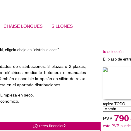
CHAISE LONGUES
SILLONES
ÓN
, elígela abajo en "distribuciones".
tu selección
El plazo de entr
idades de distribuciones: 3 plazas o 2 plazas,
r eléctricos mediante botonera o manuales
También disponible la opción en sillón de relax.
ese en el apartado distribuciones.
 Limpieza en seco.
 económico.
tapiza TODO
790
PVP
¿Quieres financiar?
este PVP puede v