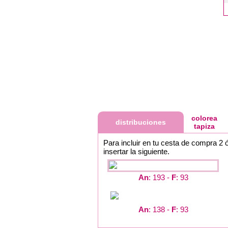
colorea
distribuciones
tapiza
Para incluir en tu cesta de compra 2 
insertar la siguiente.
An
: 193 -
F
: 93
An
: 138 -
F
: 93