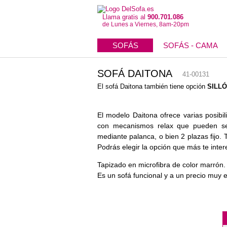
Llama gratis al
900.701.086
de Lunes a Viernes, 8am-20pm
SOFÁS
SOFÁS - CAMA
SOFÁ DAITONA
41-00131
El sofá Daitona también tiene opción
SILL
El modelo Daitona ofrece varias posibil
con mecanismos relax que pueden se
mediante palanca, o bien 2 plazas fijo. 
Podrás elegir la opción que más te inter
Tapizado en microfibra de color marrón.
Es un sofá funcional y a un precio muy