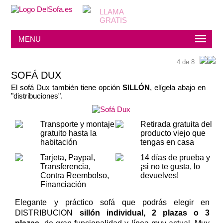
MENU
4 de 8
SOFÁ DUX
El sofá Dux también tiene opción
SILLÓN
, elígela abajo en
"distribuciones".
Transporte y montaje
Retirada gratuita del
gratuito hasta la
producto viejo que
habitación
tengas en casa
Tarjeta, Paypal,
14 días de prueba y
Transferencia,
¡si no te gusta, lo
Contra Reembolso,
devuelves!
Financiación
Elegante y práctico sofá que podrás elegir en
DISTRIBUCION
sillón individual, 2 plazas o 3