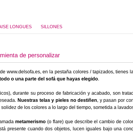
AISE LONGUES
SILLONES
amienta de personalizar
de www.delsofa.es, en la pestaña colores / tapizados, tienes l
todo o una parte del sofá que hayas elegido
.
éticos), durante su proceso de fabricación y acabado, son trat
deseada.
Nuestras telas y pieles no destiñen
, y pasan por co
 solidez de los colores a lo largo del tiempo, sometida a lavados 
llamada
metamerismo
(o flare) que describe el cambio de colo
stá presente cuando dos objetos, lucen iguales bajo una condi