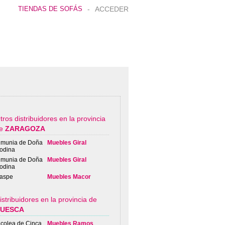
TIENDAS DE SOFÁS
-
ACCEDER
tros distribuidores en la provincia
de
ZARAGOZA
lmunia de Doña
Muebles Giral
odina
lmunia de Doña
Muebles Giral
odina
aspe
Muebles Macor
istribuidores en la provincia de
UESCA
lcolea de Cinca
Muebles Ramos