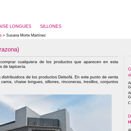
AISE LONGUES
SILLONES
a
> Susana Morte Martínez
razona)
comprar cualquiera de los productos que aparecen en esta
s de tapicería.
O
 distribuidora de los productos Delsofá. En este punto de venta
cama, chaise longues, sillones, rinconeras, tresillos, conjuntos
A
G
A
G
C
D
H
A