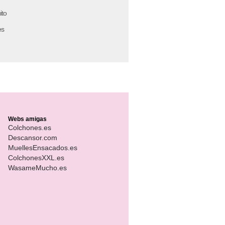
ito
es
Webs amigas
Colchones.es
Descansor.com
MuellesEnsacados.es
ColchonesXXL.es
WasameMucho.es