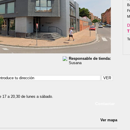
B
F
M
D
T
T
Responsable de tienda:
Susana
e 17 a 20,30 de lunes a sábado.
Contactar
Ver mapa