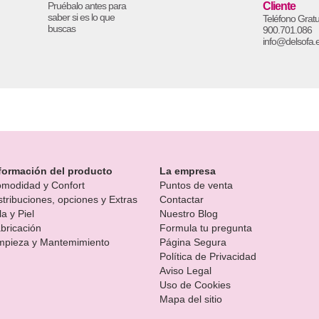
Pruébalo antes para
Cliente
saber si es lo que
Teléfono Gratu
buscas
900.701.086
info@delsofa.
formación del producto
La empresa
modidad y Confort
Puntos de venta
stribuciones, opciones y Extras
Contactar
la y Piel
Nuestro Blog
bricación
Formula tu pregunta
mpieza y Mantemimiento
Página Segura
Política de Privacidad
Aviso Legal
Uso de Cookies
Mapa del sitio