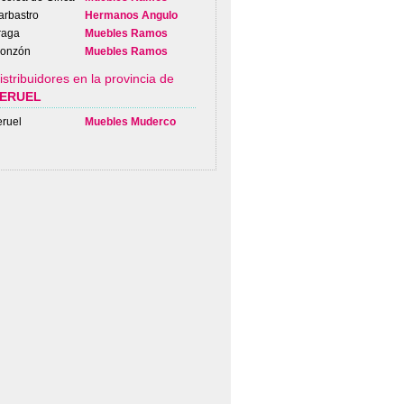
arbastro
Hermanos Angulo
raga
Muebles Ramos
onzón
Muebles Ramos
istribuidores en la provincia de
ERUEL
eruel
Muebles Muderco