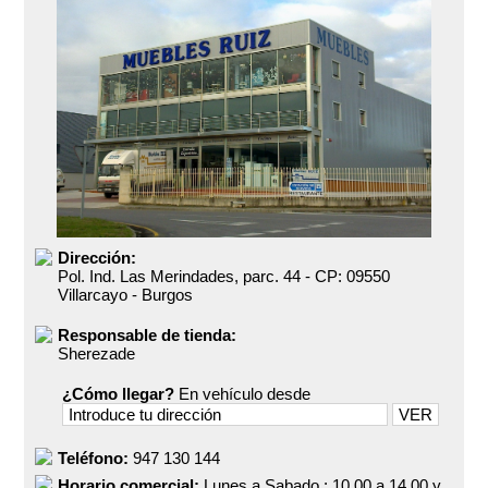
Dirección:
Pol. Ind. Las Merindades, parc. 44
- CP:
09550
Villarcayo
-
Burgos
Responsable de tienda:
Sherezade
¿Cómo llegar?
En vehículo desde
Teléfono:
947 130 144
Horario comercial:
Lunes a Sabado : 10,00 a 14,00 y