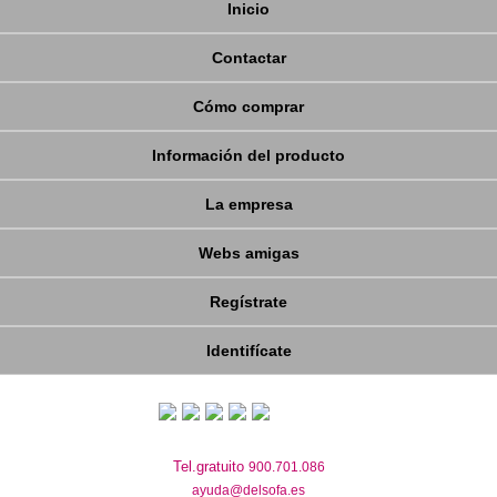
Inicio
Contactar
Cómo comprar
Información del producto
La empresa
Webs amigas
Regístrate
Identifícate
Tel.gratuito
900.701.086
ayuda@delsofa.es