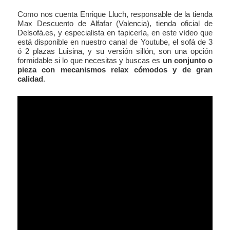
Como nos cuenta Enrique Lluch, responsable de la tienda
Max Descuento de Alfafar (Valencia), tienda oficial de
Delsofá.es, y especialista en tapicería, en este vídeo que
está disponible en nuestro canal de Youtube, el sofá de 3
ó 2 plazas Luisina, y su versión sillón, son una opción
formidable si lo que necesitas y buscas es
un conjunto o
pieza con mecanismos relax cómodos y de gran
calidad
.