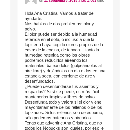
en
11 septiembre, 2015 a las 17:01
dijo:
Hola Ana Cristina. Vamos a tratar de
ayudarte.
Nos hablas de dos problemas: olor y
polvo.
El olor puede ser debido a la humedad
retenida en el sofá, o incluso a que la
tapicería haya cogido olores propios de la
casa: de la cocina, de tabaco… tanto la
humedad retenida como los olores
podremos reducirlos aireando los
materiales, bateándolos (golpeándolos al
aire libre) y dejándolos un día o dos en una
estancia seca, con corriente de aire y
desenfundados.
¿Pueden desenfundarse tus asientos y
respaldos? Si sí se puede, es más fácil
mantenerlos limpios y libres de polvo.
Desenfunda todo y valora si el olor viene
mayoritariamente de los rellenos o de los
tapizados. Si los rellenos son de espuma,
sólo podemos batearlos y airearlos.
Tengo que advertirle Ana Cristina, que no
todos los Nobucks son iguales, por eso le