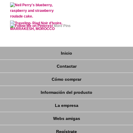
More Pins
Inicio
Contactar
Cómo comprar
Información del producto
La empresa
Webs amigas
Regístrate