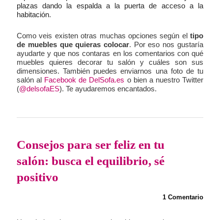
2 plazas. El 3 plazas enfrentado al mueble de TV y el 2
plazas dando la espalda a la puerta de acceso a la
habitación
.
Como veis existen otras muchas opciones según el
tipo
de muebles que quieras colocar
. Por eso nos gustaría
ayudarte y que nos contaras en los comentarios con qué
muebles quieres decorar tu salón y cuáles son sus
dimensiones. También puedes enviarnos una foto de tu
salón al
Facebook de DelSofa.es
o bien a nuestro Twitter
(
@delsofaES
). Te ayudaremos encantados.
Consejos para ser feliz en tu
salón: busca el equilibrio, sé
positivo
1 Comentario