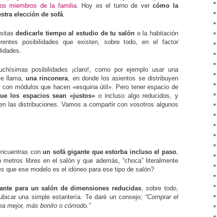
los miembros de la familia
. Hoy es el turno de ver
cómo la
estra elección de sofá
.
esitas
dedicarle tiempo al estudio de tu salón
o la habitación
rentes posibilidades que existen, sobre todo, en el factor
lidades.
chísimas posibilidades ¡claro!, como por ejemplo usar una
se llama,
una rinconera
, en donde los asientos se distribuyen
con módulos que hacen «esquina útil». Pero tener espacio de
que los espacios sean «justos»
o incluso algo reducidos, y
en las distribuciones. Vamos a compartir con vosotros algunos
 encuentras con
un sofá gigante que estorba incluso el paso
,
 metros libres en el salón y que además, “choca” literalmente
es que ese modelo es el idóneo para ese tipo de salón?
gante para un salón de dimensiones reducidas
, sobre todo,
bicar una simple estantería. Te daré un consejo;
“Comprar el
sea mejor, más bonito o cómodo.”