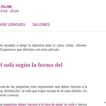
.701.086
: 8 am - 20 pm
AISE LONGUES
SILLONES
e ayudará a elegir la tapicería para tu casa: sofás, sillones,
speramos que disfrutes con este artículo:
el sofá según la forma del
 una de las preguntas más importantes que debes hacerte a la
, distribución, el sofá que mejor encaje en él será distinto. En
sión correcta.
qué
preguntas debes hacerte a la hora de elegir un sofá
y hemos