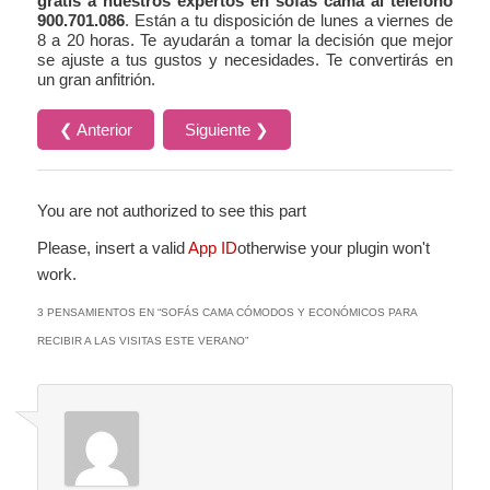
gratis a nuestros expertos en sofás cama al teléfono
900.701.086
. Están a tu disposición de lunes a viernes de
8 a 20 horas. Te ayudarán a tomar la decisión que mejor
se ajuste a tus gustos y necesidades. Te convertirás en
un gran anfitrión.
❮ Anterior
Siguiente ❯
You are not authorized to see this part
Please, insert a valid
App ID
otherwise your plugin won't
work.
3 PENSAMIENTOS EN “
SOFÁS CAMA CÓMODOS Y ECONÓMICOS PARA
RECIBIR A LAS VISITAS ESTE VERANO
”