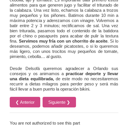
alimentos para que generen jugo y facilitar el triturado de
la calabaza. Una vez listo, echamos la calabaza a trozos
muy pequeños y los piñones. Batimos durante 10 min a
máxima potencia y aderezamos con vinagre. Volvemos a
batir entre 2 y 3 minutos; rectificamos de sal. Una vez
bien triturada, pasamos todo el contenido de la batidora
por el chino o pasapurés para acabar de pulir la textura
fina.
Servimos muy fría con un chorrito de aceite
. Si lo
deseamos, podemos añadir picatostes, o si lo queremos
más ligero, con unos trocitos muy pequeños de tomate,
pimiento, cebolla… al gusto.
Desde Delsofá queremos agradecer a Orlando sus
consejos y os animamos a
practicar deporte y llevar
una dieta equilibrada,
de este modo no necesitaremos
recurrir a dietas milagros para perder peso y será más
fácil llevar a buen puerto la operación bikini.
❮ Anterior
Siguiente ❯
You are not authorized to see this part