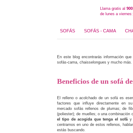
Llama gratis al
900
de lunes a viernes
SOFÁS
SOFÁS - CAMA
CH
En este blog encontrarás información que t
sofás-cama, chaisselongues y mucho más. E
Beneficios de un sofá de
El relleno o acolchado de un sofá es esen
factores que influye directamente en s
mercado sofás rellenos de plumas; de fibr
(poliester); de muelles; o una combinación
el tipo de acogida que tenga el sofá
y 
centrarnos en uno de estos rellenos, habl
estás buscando.