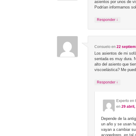
asientos por unos de vi
Podrían informarnos sob
↓
Responder
Consuelo
en
22 septiem
Los asientos de mi sof
sentada es muy dura. N
alto del asiento que ti
viscoelástica? Me pued
↓
Responder
Experto en 
en
29 abril
Depende de la anti
un año y se usan ha
vayan a cambiar su
acogedores, en tal 