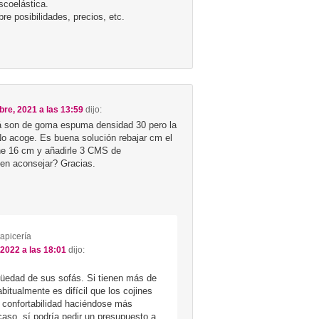
scoelástica.
re posibilidades, precios, etc.
bre, 2021 a las 13:59
dijo:
á son de goma espuma densidad 30 pero la
o acoge. Es buena solución rebajar cm el
ene 16 cm y añadirle 3 CMS de
en aconsejar? Gracias.
tapicería
, 2022 a las 18:01
dijo:
güedad de sus sofás. Si tienen más de
bitualmente es difícil que los cojines
 confortabilidad haciéndose más
caso, sí podría pedir un presupuesto a