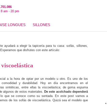
.701.086
: 8 am - 20 pm
AISE LONGUES
SILLONES
e ayudará a elegir la tapicería para tu casa: sofás, sillones,
speramos que disfrutes con este artículo:
 viscoelástica
cial a la hora de optar por un modelo u otro. Es uno de los
u comodidad y durabilidad. Hoy en día encontramos en el
as sintéticas, entre ellas la viscoelástica; de goma espuma
 de algunos de estos materiales.
De este acolchado dependerá
lo que se conoce como su sentada. En este post vamos a
aremos de los sofás de viscoelástica. Quizá sea el modelo que