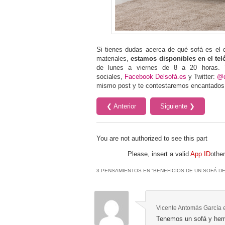
Si tienes dudas acerca de qué sofá es el 
materiales,
estamos disponibles en el tel
de lunes a viernes de 8 a 20 horas. 
sociales,
Facebook Delsofá.es
y Twitter:
@d
mismo post y te contestaremos encantados
❮ Anterior
Siguiente ❯
You are not authorized to see this part
Please, insert a valid
App ID
other
3 PENSAMIENTOS EN “
BENEFICIOS DE UN SOFÁ D
Vicente Antomás García
Tenemos un sofá y hemo