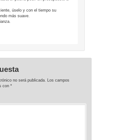
iente, úselo y con el tiempo su
iendo más suave.
ianza.
uesta
trónico no será publicada.
Los campos
os con
*