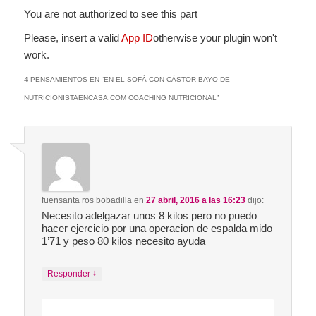
You are not authorized to see this part
Please, insert a valid
App ID
otherwise your plugin won't
work.
4 PENSAMIENTOS EN “
EN EL SOFÁ CON CÀSTOR BAYO DE
NUTRICIONISTAENCASA.COM COACHING NUTRICIONAL
”
fuensanta ros bobadilla
en
27 abril, 2016 a las 16:23
dijo:
Necesito adelgazar unos 8 kilos pero no puedo
hacer ejercicio por una operacion de espalda mido
1’71 y peso 80 kilos necesito ayuda
↓
Responder