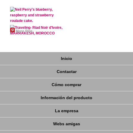
More Pins
Inicio
Contactar
Cómo comprar
Información del producto
La empresa
Webs amigas