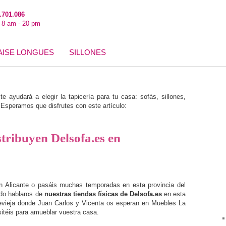
.701.086
: 8 am - 20 pm
AISE LONGUES
SILLONES
e ayudará a elegir la tapicería para tu casa: sofás, sillones,
speramos que disfrutes con este artículo:
stribuyen Delsofa.es en
 Alicante o pasáis muchas temporadas en esta provincia del
ido hablaros de
nuestras tiendas físicas de Delsofa.es
en esta
revieja donde Juan Carlos y Vicenta os esperan en Muebles La
itéis para amueblar vuestra casa.