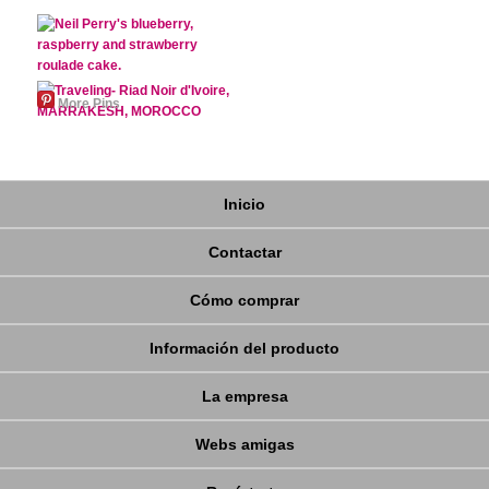
More Pins
Inicio
Contactar
Cómo comprar
Información del producto
La empresa
Webs amigas