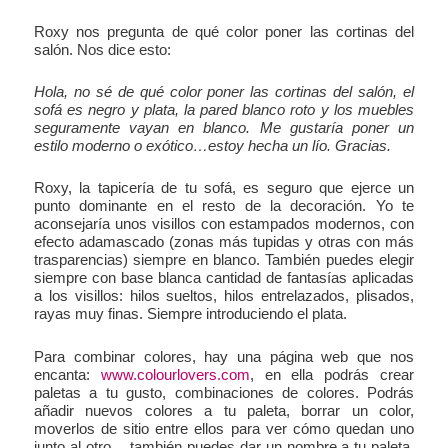
Roxy nos pregunta de qué color poner las cortinas del
salón. Nos dice esto:
Hola, no sé de qué color poner las cortinas del salón, el
sofá es negro y plata, la pared blanco roto y los muebles
seguramente vayan en blanco. Me gustaría poner un
estilo moderno o exótico…estoy hecha un lío. Gracias.
Roxy, la tapicería de tu sofá, es seguro que ejerce un
punto dominante en el resto de la decoración. Yo te
aconsejaría unos visillos con estampados modernos, con
efecto adamascado (zonas más tupidas y otras con más
trasparencias) siempre en blanco. También puedes elegir
siempre con base blanca cantidad de fantasías aplicadas
a los visillos: hilos sueltos, hilos entrelazados, plisados,
rayas muy finas. Siempre introduciendo el plata.
Para combinar colores, hay una página web que nos
encanta:
www.colourlovers.com
, en ella podrás crear
paletas a tu gusto, combinaciones de colores. Podrás
añadir nuevos colores a tu paleta, borrar un color,
moverlos de sitio entre ellos para ver cómo quedan uno
junto al otro… también puedes dar un nombre a tu paleta,