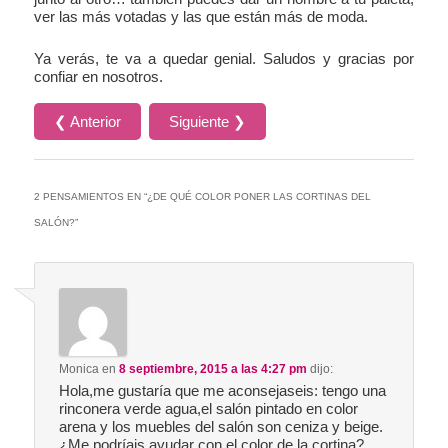
ver las más votadas y las que están más de moda.
Ya verás, te va a quedar genial. Saludos y gracias por
confiar en nosotros.
❮ Anterior
Siguiente ❯
2 PENSAMIENTOS EN “
¿DE QUÉ COLOR PONER LAS CORTINAS DEL
SALÓN?
”
Monica
en
8 septiembre, 2015 a las 4:27 pm
dijo:
Hola,me gustaría que me aconsejaseis: tengo una
rinconera verde agua,el salón pintado en color
arena y los muebles del salón son ceniza y beige.
¿Me podríais ayudar con el color de la cortina?.