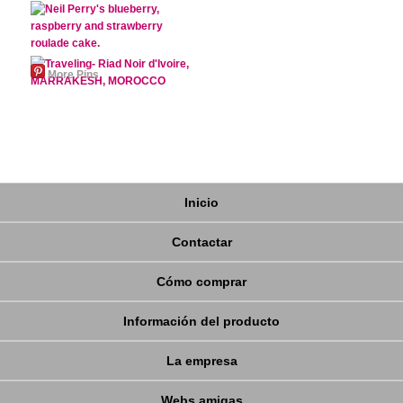
More Pins
Inicio
Contactar
Cómo comprar
Información del producto
La empresa
Webs amigas