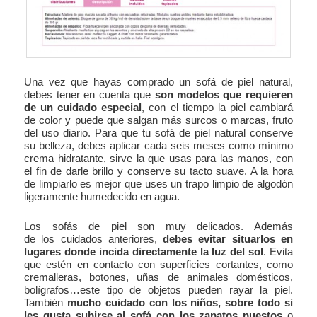
Una vez que hayas comprado un sofá de piel natural,
debes tener en cuenta que
son modelos que requieren
de un cuidado especial
, con el tiempo la piel cambiará
de color y puede que salgan más surcos o marcas, fruto
del uso diario. Para que tu sofá de piel natural conserve
su belleza, debes aplicar cada seis meses como mínimo
crema hidratante, sirve la que usas para las manos, con
el fin de darle brillo y conserve su tacto suave. A la hora
de limpiarlo es mejor que uses un trapo limpio de algodón
ligeramente humedecido en agua.
Los sofás de piel son muy delicados. Además
de los cuidados anteriores,
debes evitar situarlos en
lugares donde incida directamente la luz del sol
. Evita
que estén en contacto con superficies cortantes, como
cremalleras, botones, uñas de animales domésticos,
bolígrafos…este tipo de objetos pueden rayar la piel.
También
mucho cuidado con los niños, sobre todo si
les gusta subirse al sofá con los zapatos puestos
o