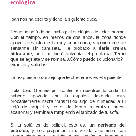
ecológica
Iban nos ha escrito y tiene la siguiente duda:
Tengo un sofá de poli piel o piel ecológica de color marrón.
Con el tiempo, en menos de dos años, la zona donde
apoyo la espalda esta muy acartonada, supongo que de
sentarme sin camiseta. He probado a
darle crema
hidratante
, pero no logró solventar el problema.
Temo
que se agriete y se rompa
. ¿Cómo puedo solucionarlo?
Gracias y saludos.
La respuesta o consejo que le ofrecemos es el siguiente:
Hola Iban. Gracias por confiar en nosotros tu duda. El
haberte apoyado con la espalda desnuda, muy
probablemente habrá transmitido algo de humedad a tu
sofá de polipiel y, esto, de forma reiterativa, puede
acartonar y terminará rompiendo el tapizado de tu sofá.
Si tu sofá es de polipiel, esto es,
un derivado del
petroleo
, y nos preguntas si sirve de algo nutrir con
crema hidratante la polipiel o piel ecológica, hemos de