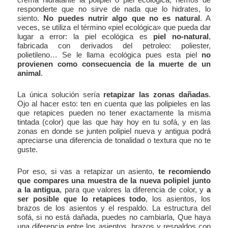
responderte que no sirve de nada que lo hidrates, lo
siento.
No puedes nutrir algo que no es natural
. A
veces, se utiliza el término «piel ecológica» que pueda dar
lugar a error: la piel ecológica es
piel no-natural
,
fabricada con derivados del petroleo: poliester,
polietileno… Se le llama ecológica pues esta piel
no
provienen como consecuencia de la muerte de un
animal
.
La única solución sería
retapizar las zonas dañadas
.
Ojo al hacer esto: ten en cuenta que las polipieles en las
que retapices pueden no tener exactamente la misma
tintada (color) que las que hay hoy en tu sofá, y en las
zonas en donde se junten polipiel nueva y antigua podrá
apreciarse una diferencia de tonalidad o textura que no te
guste.
Por eso, si vas a retapizar un asiento,
te recomiendo
que compares una muestra de la nueva polipiel junto
a la antigua
, para que valores la diferencia de color, y
a
ser posible que lo retapices todo
, los asientos, los
brazos de los asientos y el respaldo. La estructura del
sofá, si no está dañada, puedes no cambiarla, Que haya
una diferencia entre los asientos, brazos y respaldos con