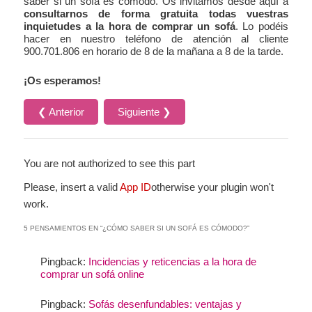
saber si un sofá es cómodo. Os invitamos desde aquí a
consultarnos de forma gratuita todas vuestras
inquietudes a la hora de comprar un sofá
. Lo podéis
hacer en nuestro teléfono de atención al cliente
900.701.806 en horario de 8 de la mañana a 8 de la tarde.
¡Os esperamos!
❮ Anterior
Siguiente ❯
You are not authorized to see this part
Please, insert a valid
App ID
otherwise your plugin won't
work.
5 PENSAMIENTOS EN “
¿CÓMO SABER SI UN SOFÁ ES CÓMODO?
”
Pingback:
Incidencias y reticencias a la hora de
comprar un sofá online
Pingback:
Sofás desenfundables: ventajas y