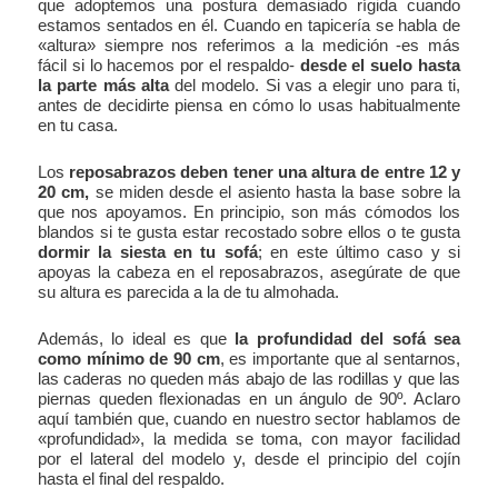
que adoptemos una postura demasiado rígida cuando
estamos sentados en él. Cuando en tapicería se habla de
«altura» siempre nos referimos a la medición -es más
fácil si lo hacemos por el respaldo-
desde el suelo hasta
la parte más alta
del modelo. Si vas a elegir uno para ti,
antes de decidirte piensa en cómo lo usas habitualmente
en tu casa.
Los
reposabrazos deben tener una altura de entre 12 y
20 cm,
se miden desde el asiento hasta la base sobre la
que nos apoyamos.
En principio, son más cómodos los
blandos si te gusta estar recostado sobre ellos o te gusta
dormir la siesta en tu sofá
; en este último caso y si
apoyas la cabeza en el reposabrazos, asegúrate de que
su altura es parecida a la de tu almohada.
Además, lo ideal es que
la profundidad del sofá sea
como mínimo de 90 cm
, es importante que al sentarnos,
las caderas no queden más abajo de las rodillas y que las
piernas queden flexionadas en un ángulo de 90º. Aclaro
aquí también que, cuando en nuestro sector hablamos de
«profundidad», la medida se toma, con mayor facilidad
por el lateral del modelo y, desde el principio del cojín
hasta el final del respaldo.