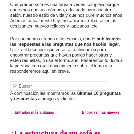
Comprar un sofá es una tarea a veces compleja porque
queremos que sea cómodo, adecuado para nuestro
salón, nuestro estilo de vida y que nos dure muchos años.
Además actualmente hay mecanismos relax, asientos
deslizantes, nuevos rellenos y tapizados, etc.
Por eso hemos creado este espacio, donde
publicamos
las respuestas a las preguntas que nos hacéis llegar
.
Utiliza el buscador que verás a continuación para
encontrar preguntas que hayan podido hacer otros y
estén resueltas, o usa el formulario. Pasaremos tu duda a
la persona con más conocimiento sobre el tema y la
responderemos aquí en breve.
Buscar
A continuación les mostramos las
últimas 10 preguntas
y respuestas
a amigos y clientes:
Navegación de entradas
←
Entradas más antiguas
Entradas más nuevas
→
¿La estructura de un sofá es