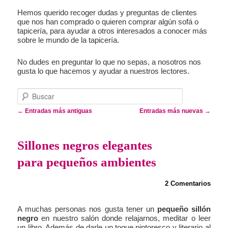
Hemos querido recoger dudas y preguntas de clientes
que nos han comprado o quieren comprar algún sofá o
tapicería, para ayudar a otros interesados a conocer más
sobre le mundo de la tapicería.
No dudes en preguntar lo que no sepas, a nosotros nos
gusta lo que hacemos y ayudar a nuestros lectores.
Buscar
Navegación de entradas
←
Entradas más antiguas
Entradas más nuevas
→
Sillones negros elegantes
para pequeños ambientes
2 Comentarios
A muchas personas nos gusta tener un
pequeño sillón
negro
en nuestro salón donde relajarnos, meditar o leer
un libro. Además de darle un toque pintoresco y literario al