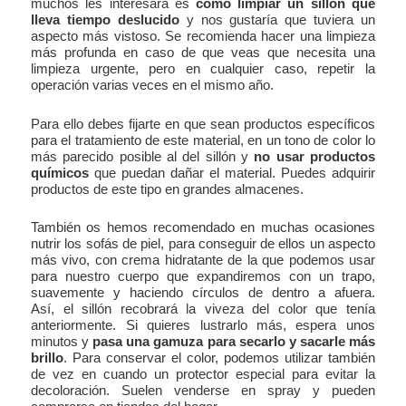
muchos les interesará es
cómo limpiar un sillón que
lleva tiempo deslucido
y nos gustaría que tuviera un
aspecto más vistoso. Se recomienda hacer una limpieza
más profunda en caso de que veas que necesita una
limpieza urgente, pero en cualquier caso, repetir la
operación varias veces en el mismo año.
Para ello debes fijarte en que sean productos específicos
para el tratamiento de este material, en un tono de color lo
más parecido posible al del sillón y
no usar productos
químicos
que puedan dañar el material. Puedes adquirir
productos de este tipo en grandes almacenes.
También os hemos recomendado en muchas ocasiones
nutrir los sofás de piel, para conseguir de ellos un aspecto
más vivo, con crema hidratante de la que podemos usar
para nuestro cuerpo que expandiremos con un trapo,
suavemente y haciendo círculos de dentro a afuera.
Así, el sillón recobrará la viveza del color que tenía
anteriormente. Si quieres lustrarlo más, espera unos
minutos y
pasa una gamuza para secarlo y sacarle más
brillo
. Para conservar el color, podemos utilizar también
de vez en cuando un protector especial para evitar la
decoloración. Suelen venderse en spray y pueden