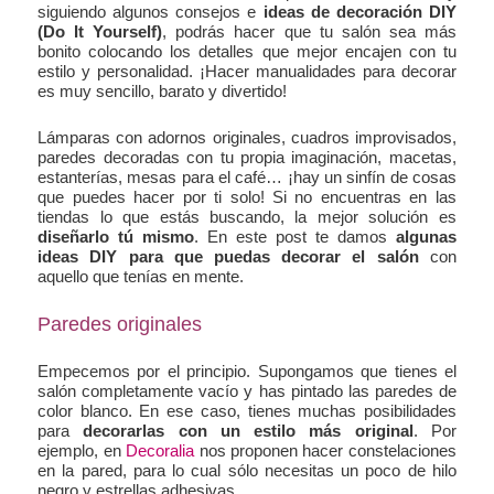
siguiendo algunos consejos e
ideas de decoración DIY
(Do It Yourself)
, podrás hacer que tu salón sea más
bonito colocando los detalles que mejor encajen con tu
estilo y personalidad. ¡Hacer manualidades para decorar
es muy sencillo, barato y divertido!
Lámparas con adornos originales, cuadros improvisados,
paredes decoradas con tu propia imaginación, macetas,
estanterías, mesas para el café… ¡hay un sinfín de cosas
que puedes hacer por ti solo! Si no encuentras en las
tiendas lo que estás buscando, la mejor solución es
diseñarlo tú mismo
. En este post te damos
algunas
ideas DIY para que puedas decorar el salón
con
aquello que tenías en mente.
Paredes originales
Empecemos por el principio. Supongamos que tienes el
salón completamente vacío y has pintado las paredes de
color blanco. En ese caso, tienes muchas posibilidades
para
decorarlas con
un estilo más original
. Por
ejemplo, en
Decoralia
nos proponen hacer constelaciones
en la pared, para lo cual sólo necesitas un poco de hilo
negro y estrellas adhesivas.