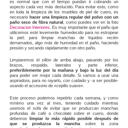
es normal que con el tiempo puedan ir cobrando un
aspecto cada vez más deslucido. Para evitar esto, como
en toda la limpieza de los muebles de piel de cuero, es
necesario
hacer una limpieza regular del polvo con un
paño seco de fibra natural
, como puedes ver en la foto
Decoracion Interiores
. Es muy importante que el paño que
utilicemos esté levemente humedecido para no estropear
la piel; para limpiar manchas de líquidos recién
derramados, algo más de humedad en el paño, haciendo
presión y secando rápidamente con otro paño.
Limpiaremos el sillón de arriba abajo, pasando por los
brazos, respaldo, laterales y parte inferior,
preferiblemente por la mañana y bajo la luz del día
para poder ver mejor cada detalle. Si vamos a usar una
aspiradora, para no rayarlo, con cuidado y -a ser posible-
usando el accesorio de «cepillo suave».
Este proceso podemos repetirlo cada semana, y como
mínimo una vez al mes, teniendo cuidado mientras
usemos el sofá de evitar que se produzcan manchas
profundas de café o chocolate sobre el cuero, donde
debemos
limpiar lo más rápido posible después de
que se produzca la mancha
sobre la zona